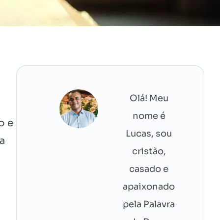
Olá! Meu
nome é
o e
Lucas, sou
ca
cristão,
casado e
apaixonado
pela Palavra