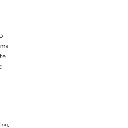
to
uma
te
a
log,