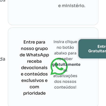
e ministério.
Insira clique
Entre para
Entr
no botão
nosso grupo
Gratuit
abaixo para
de WhatsApp
 da
receber
receba
gratuitamente
devocionais
as
e conteúdos
atualizações
exclusivos e
dos nossos
com
conteúdos!
prioridade