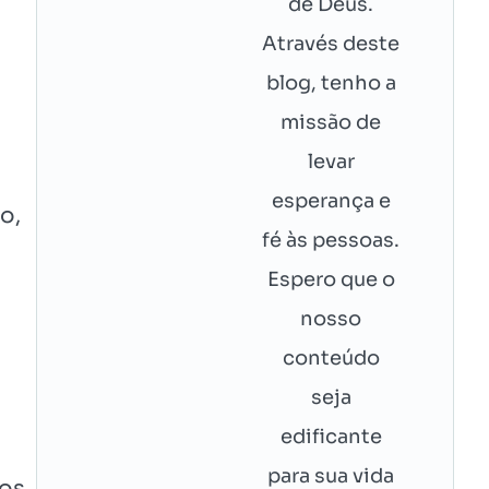
de Deus.
Através deste
blog, tenho a
missão de
levar
esperança e
o,
fé às pessoas.
Espero que o
nosso
conteúdo
seja
edificante
para sua vida
 os