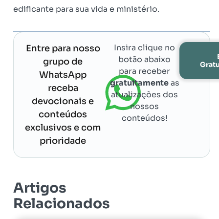
edificante para sua vida e ministério.
Insira clique no
Entre para nosso
botão abaixo
grupo de
Grat
para receber
WhatsApp
gratuitamente
as
receba
atualizações dos
devocionais e
nossos
conteúdos
conteúdos!
exclusivos e com
prioridade
Artigos
Relacionados