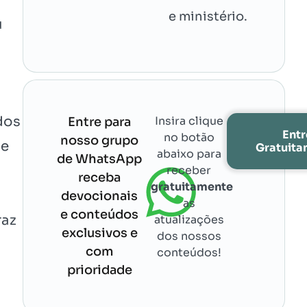
e ministério.
u
dos
Insira clique
Entre para
Entr
no botão
nosso grupo
te
Gratuit
abaixo para
de WhatsApp
receber
receba
gratuitamente
devocionais
as
e conteúdos
raz
atualizações
exclusivos e
dos nossos
com
conteúdos!
prioridade