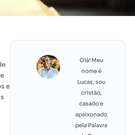
Olá! Meu
de
nome é
de
Lucas, sou
s e
cristão,
as
casado e
apaixonado
pela Palavra