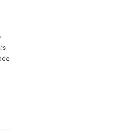
o
is
dade