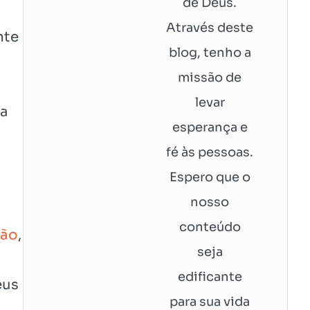
de Deus.
Através deste
nte
blog, tenho a
missão de
levar
 a
esperança e
fé às pessoas.
Espero que o
nosso
conteúdo
aão
,
seja
edificante
eus
para sua vida