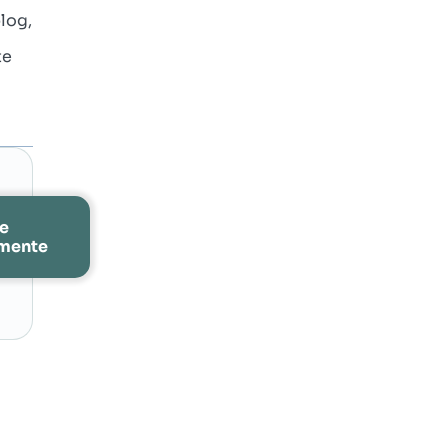
log,
te
re
amente