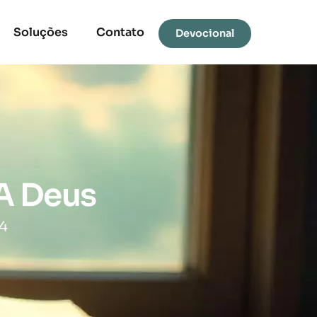
Soluções
Contato
Devocional
 A Deus
4