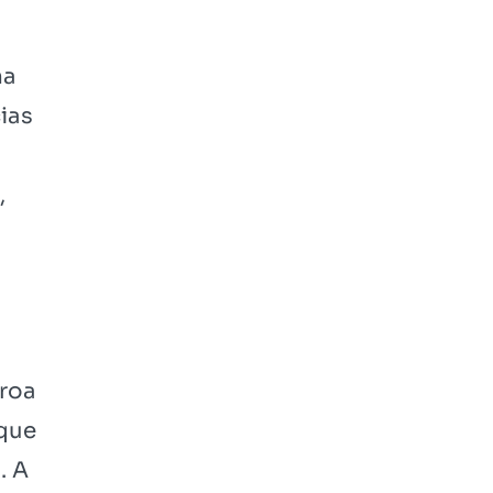
na
cias
,
oroa
 que
. A