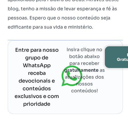
blog, tenho a missão de levar esperança e fé às
pessoas. Espero que o nosso conteúdo seja
edificante para sua vida e ministério.
Insira clique no
Entre para nosso
botão abaixo
grupo de
Grat
para receber
WhatsApp
gratuitamente
as
receba
atualizações dos
devocionais e
nossos
conteúdos
conteúdos!
exclusivos e com
prioridade