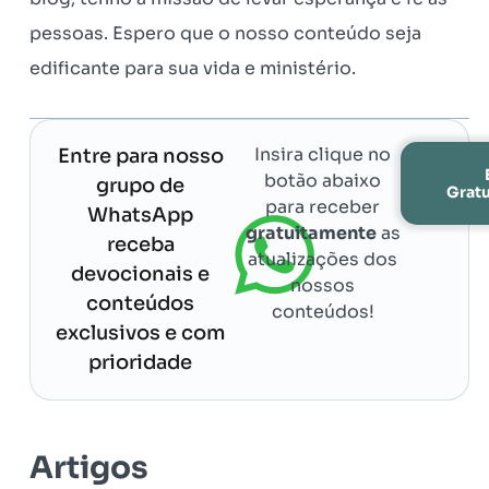
pessoas. Espero que o nosso conteúdo seja
edificante para sua vida e ministério.
Insira clique no
Entre para nosso
botão abaixo
grupo de
Grat
para receber
WhatsApp
gratuitamente
as
receba
atualizações dos
devocionais e
nossos
conteúdos
conteúdos!
exclusivos e com
prioridade
Artigos