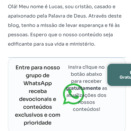
Olá! Meu nome é Lucas, sou cristão, casado e
apaixonado pela Palavra de Deus. Através deste
blog, tenho a missão de levar esperança e fé às
pessoas. Espero que o nosso conteúdo seja
edificante para sua vida e ministério.
Insira clique no
Entre para nosso
botão abaixo
grupo de
Grat
para receber
WhatsApp
gratuitamente
as
receba
atualizações dos
devocionais e
nossos
conteúdos
conteúdos!
exclusivos e com
prioridade