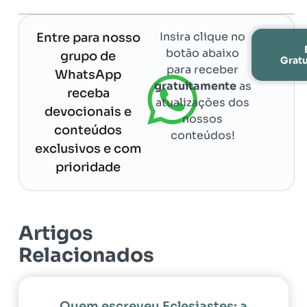
Insira clique no
Entre para nosso
botão abaixo
grupo de
Grat
para receber
WhatsApp
gratuitamente
as
receba
atualizações dos
devocionais e
nossos
conteúdos
conteúdos!
exclusivos e com
prioridade
Artigos
Relacionados
Quem escreveu Eclesiastes: a