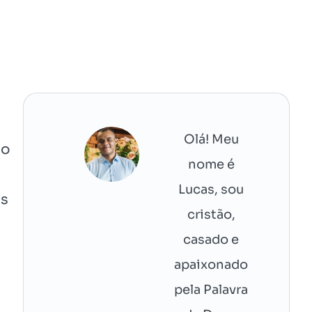
Olá! Meu
do
nome é
Lucas, sou
is
cristão,
casado e
apaixonado
pela Palavra