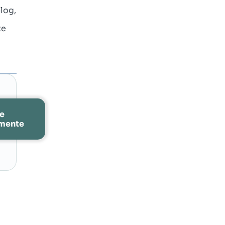
log,
te
re
amente