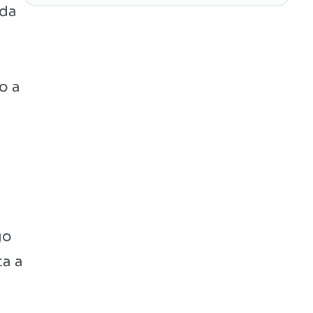
ada
o a
go
ta a