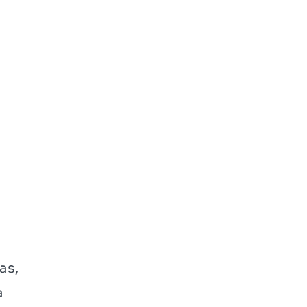
as,
a