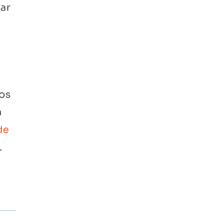
ar
 os
a
de
.