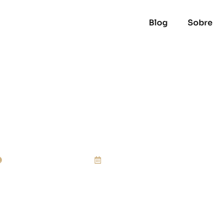
Blog
Sobre
Significa Milagres Na
Lucas Secundino
17 de dezembro de 202