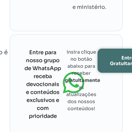
e ministério.
o é
Insira clique
Entre para
Entr
no botão
nosso grupo
Gratuit
abaixo para
de WhatsApp
receber
receba
gratuitamente
devocionais
as
e conteúdos
atualizações
exclusivos e
dos nossos
com
conteúdos!
prioridade