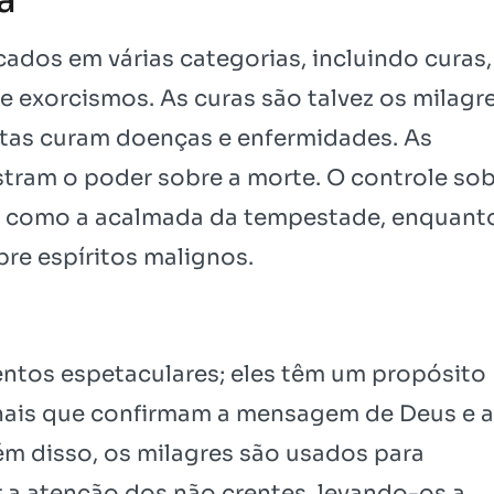
cados em várias categorias, incluindo curas,
 e exorcismos. As curas são talvez os milagr
tas curam doenças e enfermidades. As
stram o poder sobre a morte. O controle so
os como a acalmada da tempestade, enquant
re espíritos malignos.
entos espetaculares; eles têm um propósito
inais que confirmam a mensagem de Deus e a
ém disso, os milagres são usados para
r a atenção dos não crentes, levando-os a