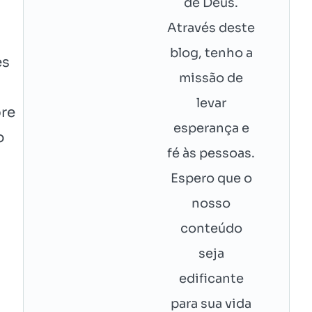
de Deus.
Através deste
blog, tenho a
es
missão de
levar
bre
esperança e
o
fé às pessoas.
Espero que o
nosso
conteúdo
seja
edificante
para sua vida