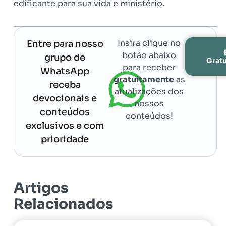
edificante para sua vida e ministério.
Insira clique no
Entre para nosso
botão abaixo
grupo de
Grat
para receber
WhatsApp
gratuitamente
as
receba
atualizações dos
devocionais e
nossos
conteúdos
conteúdos!
exclusivos e com
prioridade
Artigos
Relacionados