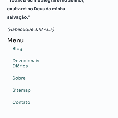
“Todavia eu me alegrarei no Senhor,
exultarei no Deus da minha
salvação.”
(Habacuque 3:18 ACF)
Menu
Blog
Devocionais
Diários
Sobre
Sitemap
Contato