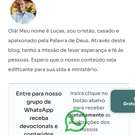
Olá! Meu nome é Lucas, sou cristão, casado e
apaixonado pela Palavra de Deus. Através deste
blog, tenho a missão de levar esperança e fé às
pessoas. Espero que o nosso conteúdo seja
edificante para sua vida e ministério.
Insira clique no
Entre para nosso
botão abaixo
grupo de
Grat
para receber
WhatsApp
gratuitamente
as
receba
atualizações dos
devocionais e
nossos
conteúdos