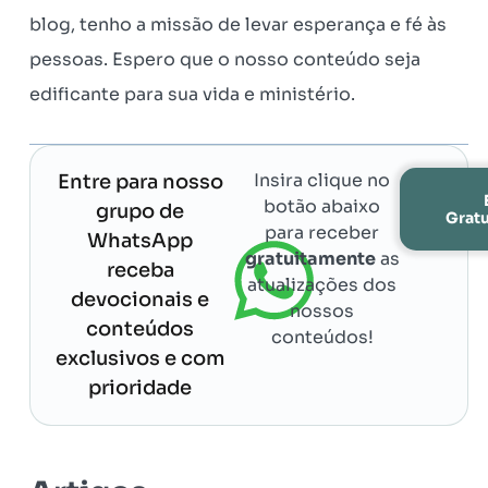
blog, tenho a missão de levar esperança e fé às
pessoas. Espero que o nosso conteúdo seja
edificante para sua vida e ministério.
Insira clique no
Entre para nosso
botão abaixo
grupo de
Grat
para receber
WhatsApp
gratuitamente
as
receba
atualizações dos
devocionais e
nossos
conteúdos
conteúdos!
exclusivos e com
prioridade