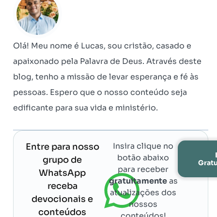
Olá! Meu nome é Lucas, sou cristão, casado e
apaixonado pela Palavra de Deus. Através deste
blog, tenho a missão de levar esperança e fé às
pessoas. Espero que o nosso conteúdo seja
edificante para sua vida e ministério.
Insira clique no
Entre para nosso
botão abaixo
grupo de
Grat
para receber
WhatsApp
gratuitamente
as
receba
atualizações dos
devocionais e
nossos
conteúdos
conteúdos!