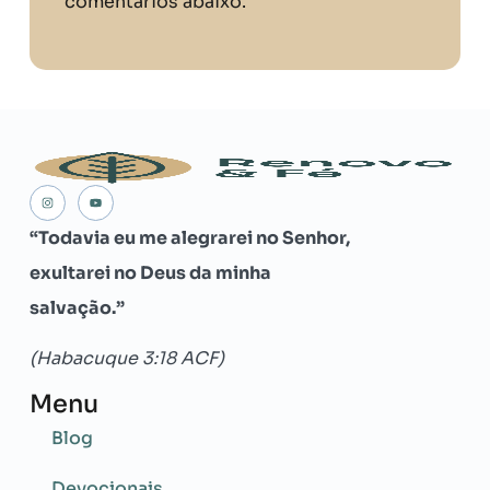
comentários abaixo.
“Todavia eu me alegrarei no Senhor,
exultarei no Deus da minha
salvação.”
(Habacuque 3:18 ACF)
Menu
Blog
Devocionais